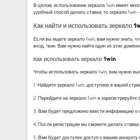
В целом, использование зеркала 1win имеет мно
удобный способ делать ставки, то зеркало 1win 
Как найти и использовать зеркало 1
Если вы ищете зеркало 1win, вам нужно знать, что
вход, 1вин. Вам нужно найти один из этих домено
Как использовать зеркало 1win
Чтобы использовать зеркало 1win, вам нужно в
1. Найдите зеркало 1win, доступное в вашей стра
2. Перейдите на зеркало 1win и зарегистрируйте 
3. Вам будет предложено ввести информацию о с
4. После регистрации вы сможете делать ставки н
5. Вам будет доступен доступ к вашим аккаунту 