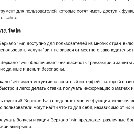
трумент для пользователей, которые хотят иметь доступ к функц
о сайта.
ла 1win
ркало 1win доступно для пользователей из многих стран, включ
использовать услуги 1вин, не завися от местного законодательст
Зеркало 1win обеспечивает безопасность транзакций и защиты 
 их данные и деньги безопасны.
ало 1win имеет интуитивно понятный интерфейс, который позвол
 быстро и легко делать ставки, получать информацию о матчах 
функций. Зеркало 1win предлагает многие функции, включая во
о пользователи могут найти что-то для себя, независимо от их и
учать бонусы и акции. Зеркало 1win предлагает различные бон
свои выигрыши.