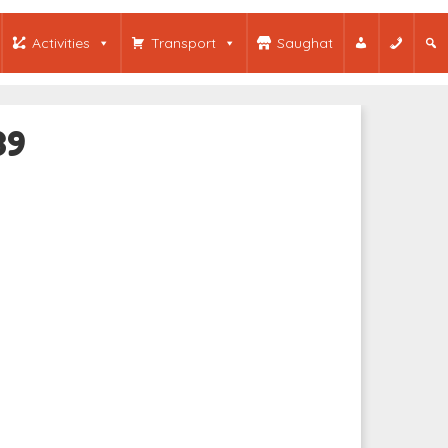
Activities
Transport
Saughat
39