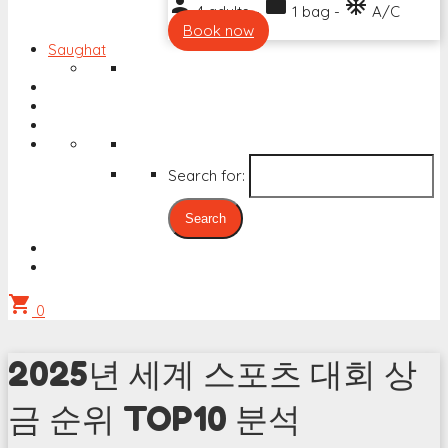
person
work
ac_unit
4 adults -
1 bag -
A/C
Book now
Saughat
Search for:
shopping_cart
0
2025년 세계 스포츠 대회 상
금 순위 TOP10 분석