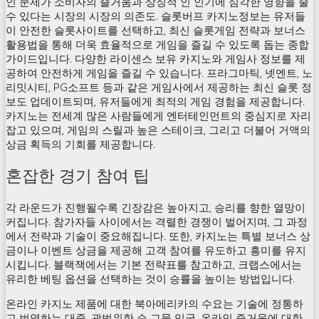
인 문제가 소비자의 즐거움과 상징적 인 인기에 심각한 영향을 줄
수 있다는 시장의 시장의 의존도. 슬롯버프 카지노정보는 유저들
이 안전한 슬롯사이트를 선택하고, 최신 슬롯게임 전략과 보너스
활용법을 통해 더욱 효율적으로 게임을 즐길 수 있도록 돕는 종합
가이드입니다. 다양한 라이센스 보유 카지노와 게임사 정보를 제
공하여 안전하게 게임을 즐길 수 있습니다. 프라그마틱, 넷엔트, 노
리밋시티, PG소프트 등과 같은 게임사에서 제공하는 최신 슬롯 정
보도 업데이트되며, 유저들에게 최적의 게임 경험을 제공합니다.
카지노는 전세계 많은 사람들에게 엔터테인먼트의 중심지로 자리
잡고 있으며, 게임의 스릴과 높은 스테이크, 그리고 더불어 거액의
상금 획득의 기회를 제공합니다.
혼잡한 경기 참여 팁
각 라운드가 진행될수록 긴장감은 높아지고, 승리를 향한 열망이
커집니다. 참가자들 사이에서는 격렬한 경쟁이 벌어지며, 그 과정
에서 전략과 기술이 중요해집니다. 또한, 카지노는 특별 보너스 상
금이나 이벤트 상금을 제공해 고객 참여를 유도하고 흥미를 유지
시킵니다. 블랙잭에서는 기본 전략표를 참고하고, 크랩스에서는
유리한 베팅 옵션을 선택하는 것이 승률을 높이는 방법입니다.
온라인 카지노 제품에 대한 북아메리카의 수요는 기술에 정통하
고 번영하는 대중, 광범위한 순 그물 입국, 온라인 즐거움에 대한