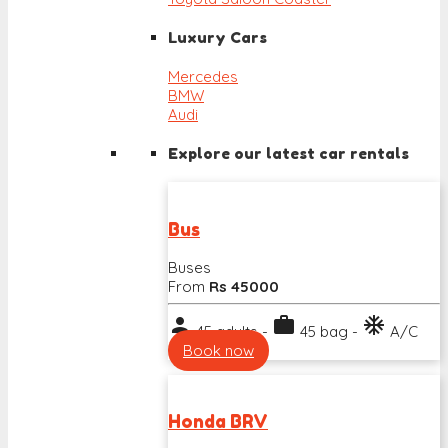
Luxury Cars
Mercedes
BMW
Audi
Explore our latest car rentals
Bus
Buses
From
Rs 45000
person
work
ac_unit
45 adults -
45 bag -
A/C
Book now
Honda BRV