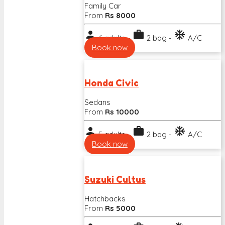
Family Car
From
Rs 8000
person
work
ac_unit
6 adults -
2 bag -
A/C
Book now
Honda Civic
Sedans
From
Rs 10000
person
work
ac_unit
5 adults -
2 bag -
A/C
Book now
Suzuki Cultus
Hatchbacks
From
Rs 5000