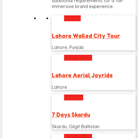
additional requirements for a full-
immersive brand experience.
Popular
Lahore Walled City Tour
Lahore, Punjab
BEST SELLER
Lahore Aerial Joyride
Lahore
Exclusive
7 Days Skardu
Skardu, Gilgit Baltistan
BEST SELLER