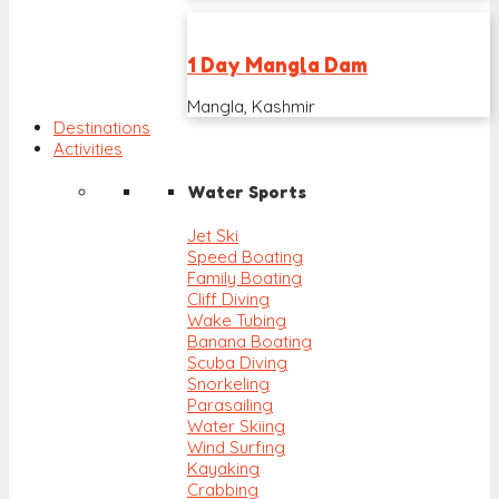
1 Day Mangla Dam
Mangla, Kashmir
Destinations
Activities
Water Sports
Jet Ski
Speed Boating
Family Boating
Cliff Diving
Wake Tubing
Banana Boating
Scuba Diving
Snorkeling
Parasailing
Water Skiing
Wind Surfing
Kayaking
Crabbing