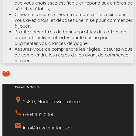
que vous choisissez est fiable et répond aux critères de
sélection établis;
Créez un compte : créez un compte sur le casino que
vous avez choisi et déposez une mise pour commencer
à jouer;
Profitez des offres de bonus : profitez des offres de
bonus attractives offertes par le casino pour
augmenter vos chances de gagner;
Assurez-vous de comprendre les règles : assurez-vous
de comprendre les règles du jeu avant de commencer
à jouer.

Travel & Tours
place
258 G, Model Town, Lahore
call
0304 902 0000
email
info@travelandtours.pk