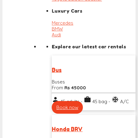
Luxury Cars
Mercedes
BMW
Audi
Explore our latest car rentals
Bus
Buses
From
Rs 45000
person
work
ac_unit
45 adults -
45 bag -
A/C
Book now
Honda BRV