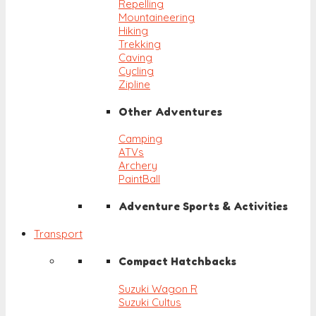
Repelling
Mountaineering
Hiking
Trekking
Caving
Cycling
Zipline
Other Adventures
Camping
ATVs
Archery
PaintBall
Adventure Sports & Activities
Transport
Compact Hatchbacks
Suzuki Wagon R
Suzuki Cultus