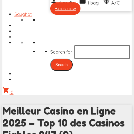
person
work
ac_unit
4 adults -
1 bag -
A/C
Book now
Saughat
Search for:
shopping_cart
0
Meilleur Casino en Ligne
2025 – Top 10 des Casinos