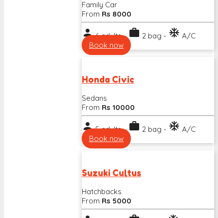
Family Car
From
Rs 8000
person
work
ac_unit
6 adults -
2 bag -
A/C
Book now
Honda Civic
Sedans
From
Rs 10000
person
work
ac_unit
5 adults -
2 bag -
A/C
Book now
Suzuki Cultus
Hatchbacks
From
Rs 5000