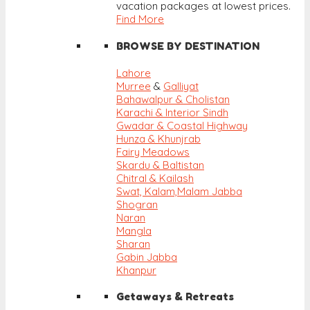
vacation packages at lowest prices.
Find More
BROWSE BY DESTINATION
Lahore
Murree
&
Galliyat
Bahawalpur & Cholistan
Karachi & Interior Sindh
Gwadar & Coastal Highway
Hunza & Khunjrab
Fairy Meadows
Skardu & Baltistan
Chitral & Kailash
Swat, Kalam,
Malam Jabba
Shogran
Naran
Mangla
Sharan
Gabin Jabba
Khanpur
Getaways & Retreats