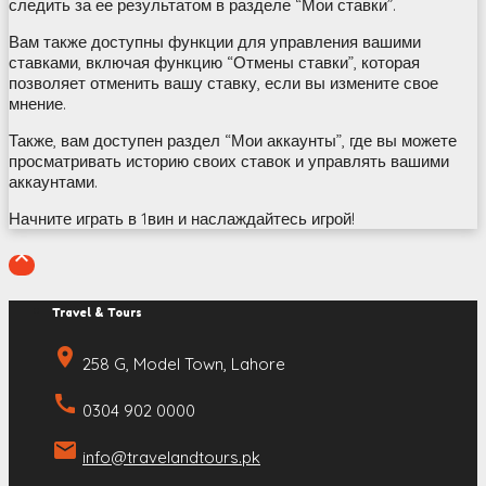
следить за ее результатом в разделе “Мои ставки”.
Вам также доступны функции для управления вашими
ставками, включая функцию “Отмены ставки”, которая
позволяет отменить вашу ставку, если вы измените свое
мнение.
Также, вам доступен раздел “Мои аккаунты”, где вы можете
просматривать историю своих ставок и управлять вашими
аккаунтами.
Начните играть в 1вин и наслаждайтесь игрой!

Travel & Tours
place
258 G, Model Town, Lahore
call
0304 902 0000
email
info@travelandtours.pk