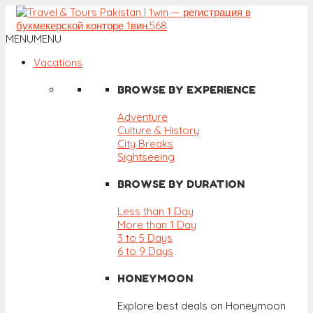
MENU
MENU
Vacations
BROWSE BY EXPERIENCE
Adventure
Culture & History
City Breaks
Sightseeing
BROWSE BY DURATION
Less than 1 Day
More than 1 Day
3 to 5 Days
6 to 9 Days
HONEYMOON
Explore best deals on Honeymoon