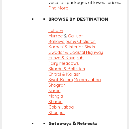
vacation packages at lowest prices.
Find More
BROWSE BY DESTINATION
Lahore
Murree
&
Galliyat
Bahawalpur & Cholistan
Karachi & Interior Sindh
Gwadar & Coastal Highway
Hunza & Khunjrab
Fairy Meadows
Skardu & Baltistan
Chitral & Kailash
Swat, Kalam,
Malam Jabba
Shogran
Naran
Mangla
Sharan
Gabin Jabba
Khanpur
Getaways & Retreats