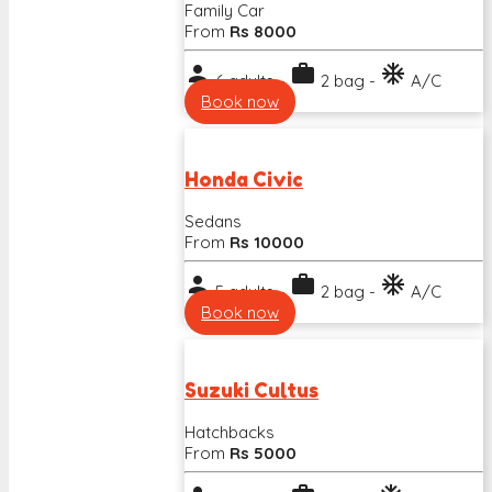
Family Car
From
Rs 8000
person
work
ac_unit
6 adults -
2 bag -
A/C
Book now
Honda Civic
Sedans
From
Rs 10000
person
work
ac_unit
5 adults -
2 bag -
A/C
Book now
Suzuki Cultus
Hatchbacks
From
Rs 5000