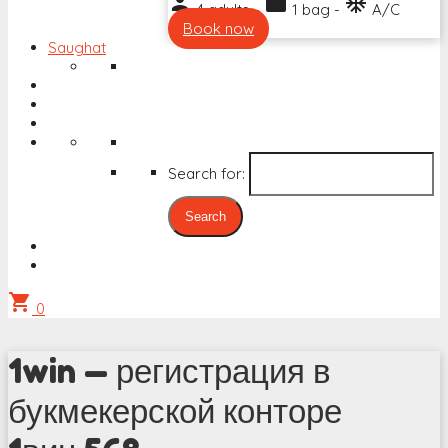
person
work
ac_unit
4 adults -
1 bag -
A/C
Book now
Saughat
Search for:
shopping_cart
0
1win — регистрация в
букмекерской конторе